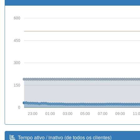
600
450
300
150
0
23:00
01:00
03:00
05:00
07:00
09:00
11:
Tempo ativo / inativo (de todos os clientes)